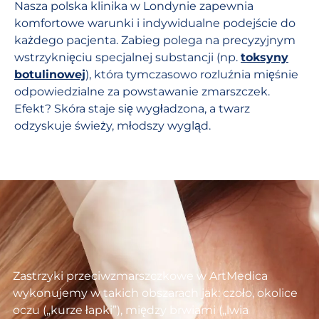
Nasza polska klinika w Londynie zapewnia
komfortowe warunki i indywidualne podejście do
każdego pacjenta. Zabieg polega na precyzyjnym
wstrzyknięciu specjalnej substancji (np.
toksyny
botulinowej
), która tymczasowo rozluźnia mięśnie
odpowiedzialne za powstawanie zmarszczek.
Efekt? Skóra staje się wygładzona, a twarz
odzyskuje świeży, młodszy wygląd.
Zastrzyki przeciwzmarszczkowe w ArtMedica
wykonujemy w takich obszarach jak: czoło, okolice
oczu („kurze łapki”), między brwiami („lwia