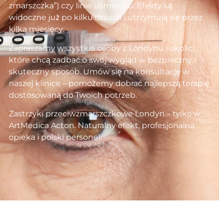
zmarszczka”) czy linie uśmiechu. Efekty są
widoczne już po kilku dniach i utrzymują się przez
kilka miesięcy.
Zapraszamy wszystkie osoby z Londynu i okolic,
które chcą zadbać o swój wygląd w bezpieczny i
skuteczny sposób. Umów się na konsultację w
naszej klinice – pomożemy dobrać najlepszą terapię
dostosowaną do Twoich potrzeb.
Zastrzyki przeciwzmarszczkowe Londyn – tylko w
ArtMedica Acton. Naturalny efekt, profesjonalna
opieka i polski personel.