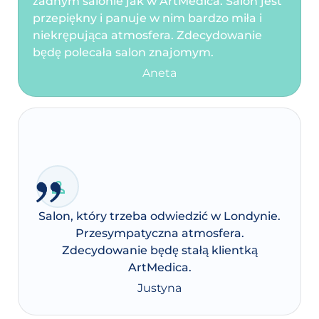
żadnym salonie jak w ArtMedica. Salon jest
przepiękny i panuje w nim bardzo miła i
niekrępująca atmosfera. Zdecydowanie
będę polecała salon znajomym.
Aneta
Salon, który trzeba odwiedzić w Londynie.
Przesympatyczna atmosfera.
Zdecydowanie będę stałą klientką
ArtMedica.
Justyna