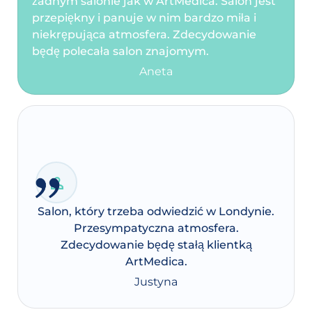
żadnym salonie jak w ArtMedica. Salon jest
przepiękny i panuje w nim bardzo miła i
niekrępująca atmosfera. Zdecydowanie
będę polecała salon znajomym.
Aneta
Salon, który trzeba odwiedzić w Londynie.
Przesympatyczna atmosfera.
Zdecydowanie będę stałą klientką
ArtMedica.
Justyna