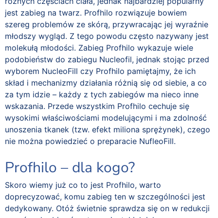
różnych częściach ciała, jednak najbardziej popularny
jest zabieg na twarz. Profhilo rozwiązuje bowiem
szereg problemów ze skórą, przywracając jej wyraźnie
młodszy wygląd. Z tego powodu często nazywany jest
molekułą młodości. Zabieg Profhilo wykazuje wiele
podobieństw do zabiegu Nucleofil, jednak stojąc przed
wyborem NucleoFill czy Profhilo pamiętajmy, że ich
skład i mechanizmy działania różnią się od siebie, a co
za tym idzie – każdy z tych zabiegów ma nieco inne
wskazania. Przede wszystkim Profhilo cechuje się
wysokimi właściwościami modelującymi i ma zdolność
unoszenia tkanek (tzw. efekt miliona sprężynek), czego
nie można powiedzieć o preparacie NufleoFill.
Profhilo – dla kogo?
Skoro wiemy już co to jest Profhilo, warto
doprecyzować, komu zabieg ten w szczególności jest
dedykowany. Otóż świetnie sprawdza się on w redukcji