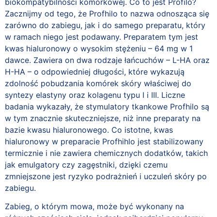
biokompatybilności komórkowej. Co to jest Profilo?
Zacznijmy od tego, że Profhilo to nazwa odnosząca się
zarówno do zabiegu, jak i do samego preparatu, który
w ramach niego jest podawany. Preparatem tym jest
kwas hialuronowy o wysokim stężeniu – 64 mg w 1
dawce. Zawiera on dwa rodzaje łańcuchów – L-HA oraz
H-HA – o odpowiedniej długości, które wykazują
zdolność pobudzania komórek skóry właściwej do
syntezy elastyny oraz kolagenu typu I i III. Liczne
badania wykazały, że stymulatory tkankowe Profhilo są
w tym znacznie skuteczniejsze, niż inne preparaty na
bazie kwasu hialuronowego. Co istotne, kwas
hialuronowy w preparacie Profhihlo jest stabilizowany
termicznie i nie zawiera chemicznych dodatków, takich
jak emulgatory czy zagęstniki, dzięki czemu
zmniejszone jest ryzyko podrażnień i uczuleń skóry po
zabiegu.
Zabieg, o którym mowa, może być wykonany na