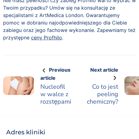
Nie masz pewności czy zabieg Profhilo warto wybrać w
Twoim przypadku? Umów się na konsultację ze
specjalistami z ArtMedica London. Gwarantujemy
pomoc w dobraniu najodpowiedniejszego dla Ciebie
zabiegu oraz jego fachowe wykonanie. Zapewniamy też
przystępne
ceny Profhilo
.
Previous
Next article
article
Nucleofil
Co to jest
w walce z
peeling
rozstępami
chemiczny?
Adres kliniki