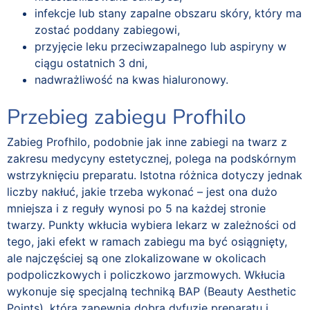
infekcje lub stany zapalne obszaru skóry, który ma
zostać poddany zabiegowi,
przyjęcie leku przeciwzapalnego lub aspiryny w
ciągu ostatnich 3 dni,
nadwrażliwość na kwas hialuronowy.
Przebieg zabiegu Profhilo
Zabieg Profhilo, podobnie jak inne zabiegi na twarz z
zakresu medycyny estetycznej, polega na podskórnym
wstrzyknięciu preparatu. Istotna różnica dotyczy jednak
liczby nakłuć, jakie trzeba wykonać – jest ona dużo
mniejsza i z reguły wynosi po 5 na każdej stronie
twarzy. Punkty wkłucia wybiera lekarz w zależności od
tego, jaki efekt w ramach zabiegu ma być osiągnięty,
ale najczęściej są one zlokalizowane w okolicach
podpoliczkowych i policzkowo jarzmowych. Wkłucia
wykonuje się specjalną techniką BAP (Beauty Aesthetic
Points), która zapewnia dobrą dyfuzję preparatu i