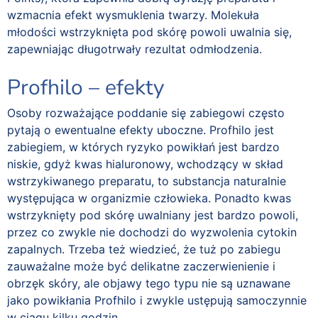
wzmacnia efekt wysmuklenia twarzy. Molekuła
młodości wstrzyknięta pod skórę powoli uwalnia się,
zapewniając długotrwały rezultat odmłodzenia.
Profhilo – efekty
Osoby rozważające poddanie się zabiegowi często
pytają o ewentualne efekty uboczne. Profhilo jest
zabiegiem, w których ryzyko powikłań jest bardzo
niskie, gdyż kwas hialuronowy, wchodzący w skład
wstrzykiwanego preparatu, to substancja naturalnie
występująca w organizmie człowieka. Ponadto kwas
wstrzyknięty pod skórę uwalniany jest bardzo powoli,
przez co zwykle nie dochodzi do wyzwolenia cytokin
zapalnych. Trzeba też wiedzieć, że tuż po zabiegu
zauważalne może być delikatne zaczerwienienie i
obrzęk skóry, ale objawy tego typu nie są uznawane
jako powikłania Profhilo i zwykle ustępują samoczynnie
w ciągu kilku godzin.