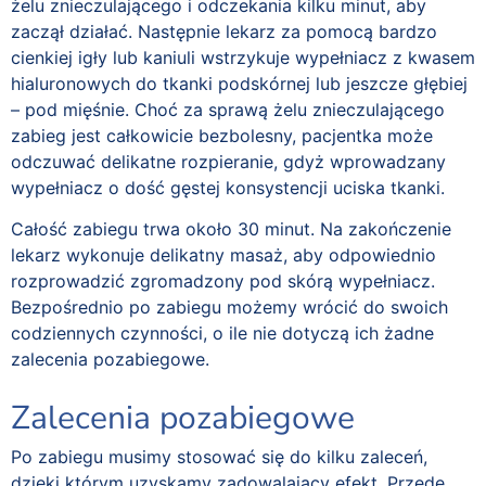
żelu znieczulającego i odczekania kilku minut, aby
zaczął działać. Następnie lekarz za pomocą bardzo
cienkiej igły lub kaniuli wstrzykuje wypełniacz z kwasem
hialuronowych do tkanki podskórnej lub jeszcze głębiej
– pod mięśnie. Choć za sprawą żelu znieczulającego
zabieg jest całkowicie bezbolesny, pacjentka może
odczuwać delikatne rozpieranie, gdyż wprowadzany
wypełniacz o dość gęstej konsystencji uciska tkanki.
Całość zabiegu trwa około 30 minut. Na zakończenie
lekarz wykonuje delikatny masaż, aby odpowiednio
rozprowadzić zgromadzony pod skórą wypełniacz.
Bezpośrednio po zabiegu możemy wrócić do swoich
codziennych czynności, o ile nie dotyczą ich żadne
zalecenia pozabiegowe.
Zalecenia pozabiegowe
Po zabiegu musimy stosować się do kilku zaleceń,
dzięki którym uzyskamy zadowalający efekt. Przede