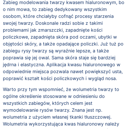
Zabieg modelowania twarzy kwasem hialuronowym, bo
o nim mowa, to zabieg dedykowany wszystkim
osobom, które chciałyby cofnąć procesy starzenia
swojej twarzy. Doskonale radzi sobie z takimi
problemami jak zmarszczki, zapadnięte kości
policzkowe, zapadnięta skóra pod oczami, ubytki w
objętości skóry, a także opadające policzki. Już tuż po
zabiegu rysy twarzy są wyraźnie lepsze, a także
poprawia się jej owal. Sama skóra staje się bardziej
jędrna i elastyczna. Aplikacja kwasu hialuronowego w
odpowiednie miejsca pozwala nawet powiększyć usta,
poprawić kształt kości policzkowych i wygląd nosa.
Warto przy tym wspomnieć, że wolumetria twarzy to
ogólne określenie stosowane w odniesieniu do
wszystkich zabiegów, których celem jest
wymodelowanie rysów twarzy. Znana jest np.
wolumetria z użyciem własnej tkanki tłuszczowej.
Wolumetria wykorzystująca kwas hialuronowy należy