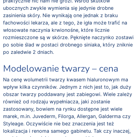
praktycznie nic nam nie grozi. Wśród skutków
ubocznych zwykle wymienia się jedynie drobne
zasinienia skóry. Nie wynikają one jednak z braku
fachowości lekarza, ale z tego, że igła może trafić na
włosowate naczynia krwionośne, które licznie
rozmieszczone są w skórze. Pęknięte naczynko zostawi
po sobie ślad w postaci drobnego siniaka, który zniknie
po zaledwie 2 dniach.
Modelowanie twarzy – cena
Na cenę wolumetrii twarzy kwasem hialuronowym ma
wpływ kilka czynników. Jednym z nich jest to, jak duży
obszar twarzy poddawany jest zabiegowi. Wiele zależy
również od rodzaju wypełniacza, jaki zostanie
zastosowany, bowiem na rynku dostępne jest wiele
marek, m.in. Juvederm, Filorga, Allergan, Galderma czy
Styleage. Oczywiście nie bez znaczenia jest też
lokalizacja i renoma samego gabinetu. Tak czy inaczej,