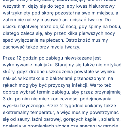
wszystkim, dąży się do tego, aby kwas hialuronowy
wstrzyknięty pod skórę pozostał na swoim miejscu, a
zatem nie należy masować ani uciskać twarzy. Do
ucisku najłatwiej może dojść nocą, gdy śpimy na boku,
dlatego zaleca się, aby przez kilka pierwszych nocy
spać wyłączanie na plecach. Ostrożność musimy
zachować także przy myciu twarzy.
Przez 12 godzin po zabiegu niewskazane jest
wykonywanie makijażu. Starajmy się także nie dotykać
skóry, gdyż drobne uszkodzenia powstałe w wyniku
nakłuć w kontakcie z bakteriami przenoszonymi na
rękach mogłyby być przyczyną infekcji. Warto też
dobrze wybrać termin zabiegu, aby przez przynajmniej
3 dni po nim nie mieć konieczności podejmowania
wysiłku fizycznego. Przez 2 tygodnie unikamy także
ekstremalny temperatur, a więc musimy powstrzymać
się od sauny, łaźni parowej, gorących kąpieli, solarium,
opalania w promieniach słońca czy spaceru w mrozie.