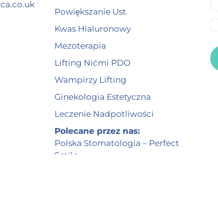
ca.co.uk
Powiększanie Ust
Kwas Hialuronowy
Mezoterapia
Lifting Nićmi PDO
Wampirzy Lifting
Ginekologia Estetyczna
Leczenie Nadpotliwości
Polecane przez nas:
Polska Stomatologia – Perfect
Smile
Lekarze
|
Cennik
|
Lokalizacja
|
Kontakt
|
Blog
|
Polityka P