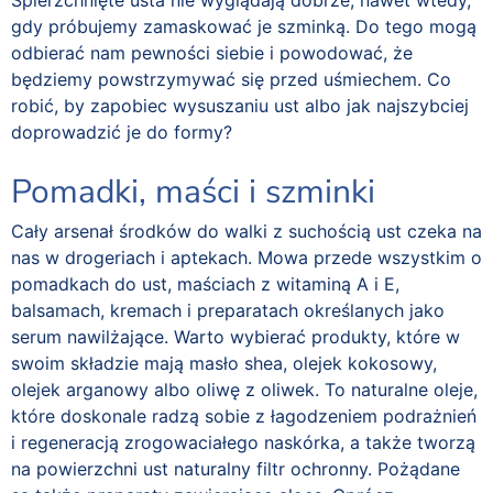
Spierzchnięte usta nie wyglądają dobrze, nawet wtedy,
gdy próbujemy zamaskować je szminką. Do tego mogą
odbierać nam pewności siebie i powodować, że
będziemy powstrzymywać się przed uśmiechem. Co
robić, by zapobiec wysuszaniu ust albo jak najszybciej
doprowadzić je do formy?
Pomadki, maści i szminki
Cały arsenał środków do walki z suchością ust czeka na
nas w drogeriach i aptekach. Mowa przede wszystkim o
pomadkach do ust, maściach z witaminą A i E,
balsamach, kremach i preparatach określanych jako
serum nawilżające. Warto wybierać produkty, które w
swoim składzie mają masło shea, olejek kokosowy,
olejek arganowy albo oliwę z oliwek. To naturalne oleje,
które doskonale radzą sobie z łagodzeniem podrażnień
i regeneracją zrogowaciałego naskórka, a także tworzą
na powierzchni ust naturalny filtr ochronny. Pożądane