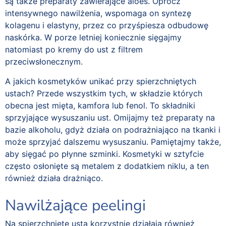
są także preparaty zawierające aloes. Oprócz
intensywnego nawilżenia, wspomaga on syntezę
kolagenu i elastyny, przez co przyśpiesza odbudowę
naskórka. W porze letniej koniecznie sięgajmy
natomiast po kremy do ust z filtrem
przeciwsłonecznym.
A jakich kosmetyków unikać przy spierzchniętych
ustach? Przede wszystkim tych, w składzie których
obecna jest mięta, kamfora lub fenol. To składniki
sprzyjające wysuszaniu ust. Omijajmy też preparaty na
bazie alkoholu, gdyż działa on podrażniająco na tkanki i
może sprzyjać dalszemu wysuszaniu. Pamiętajmy także,
aby sięgać po płynne szminki. Kosmetyki w sztyfcie
często osłonięte są metalem z dodatkiem niklu, a ten
również działa drażniąco.
Nawilżające peelingi
Na spierzchnięte usta korzystnie działają również