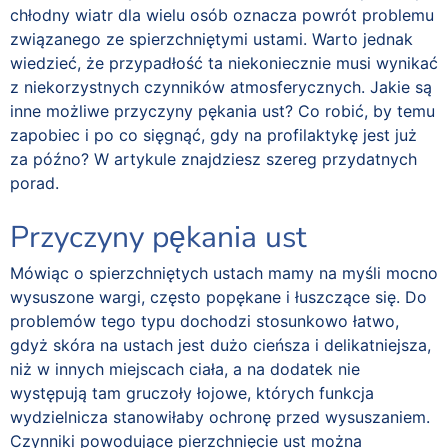
chłodny wiatr dla wielu osób oznacza powrót problemu
związanego ze spierzchniętymi ustami. Warto jednak
wiedzieć, że przypadłość ta niekoniecznie musi wynikać
z niekorzystnych czynników atmosferycznych. Jakie są
inne możliwe przyczyny pękania ust? Co robić, by temu
zapobiec i po co sięgnąć, gdy na profilaktykę jest już
za późno? W artykule znajdziesz szereg przydatnych
porad.
Przyczyny pękania ust
Mówiąc o spierzchniętych ustach mamy na myśli mocno
wysuszone wargi, często popękane i łuszczące się. Do
problemów tego typu dochodzi stosunkowo łatwo,
gdyż skóra na ustach jest dużo cieńsza i delikatniejsza,
niż w innych miejscach ciała, a na dodatek nie
występują tam gruczoły łojowe, których funkcja
wydzielnicza stanowiłaby ochronę przed wysuszaniem.
Czynniki powodujące pierzchnięcie ust można